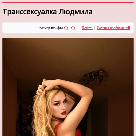
Транссексуалка Людмила
размер шрифта
Печать
Галерея изображений